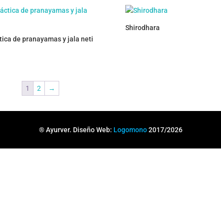
Shirodhara
tica de pranayamas y jala neti
1
2
→
® Ayurver. Diseño Web:
Logomono
2017/2026