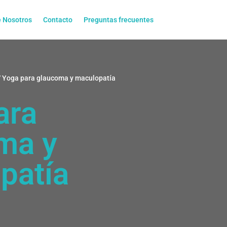
 Nosotros
Contacto
Preguntas frecuentes
 Yoga para glaucoma y maculopatía
ara
ma y
patía